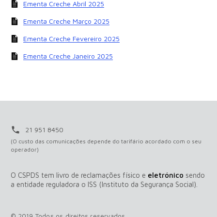
Ementa Creche Abril 2025
Ementa Creche Março 2025
Ementa Creche Fevereiro 2025
Ementa Creche Janeiro 2025
local_phone
21 951 8450
(O custo das comunicações depende do tarifário acordado com o seu
operador)
O CSPDS tem livro de reclamações físico e
eletrónico
sendo
a entidade reguladora o ISS (Instituto da Segurança Social).
© 2019 Todos os direitos reservados.