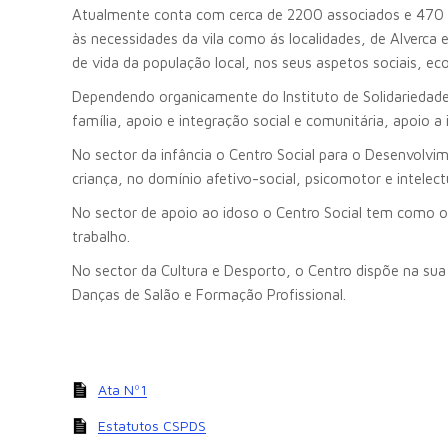
Atualmente conta com cerca de 2200 associados e 470 ute
às necessidades da vila como ás localidades, de Alverca 
de vida da população local, nos seus aspetos sociais, eco
Dependendo organicamente do Instituto de Solidariedade S
família, apoio e integração social e comunitária, apoio a 
No sector da infância o Centro Social para o Desenvolv
criança, no domínio afetivo-social, psicomotor e intelec
No sector de apoio ao idoso o Centro Social tem como obj
trabalho.
No sector da Cultura e Desporto, o Centro dispõe na su
Danças de Salão e Formação Profissional.
Ata Nº1
Estatutos CSPDS