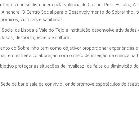
ntes que se distribuem pela valência de Creche, Pré – Escolar, A.T.
e Alhandra. O Centro Social para o Desenvolvimento do Sobralinho, t
nómicos, culturais e sanitários.
ocial de Lisboa e Vale do Tejo a Instituição desenvolve atividades 
idosos, desporto, recreio e cultura.
imento do Sobralinho tem como objetivo: proporcionar experiências
tual, em estreita colaboração com o meio de inserção da criança na 
etivo proteger as situações de invalidez, de falta ou diminuição d
a Sede de bar e sala de convívio, onde promove espetáculos de tea